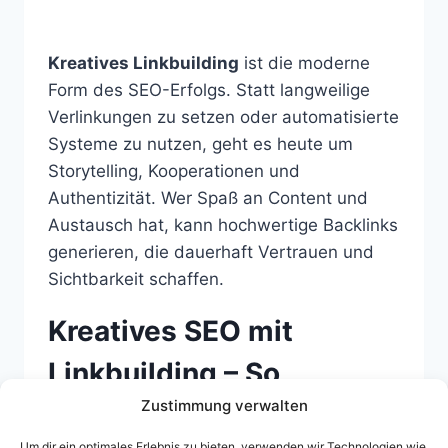
Kreatives Linkbuilding
ist die moderne
Form des SEO-Erfolgs. Statt langweilige
Verlinkungen zu setzen oder automatisierte
Systeme zu nutzen, geht es heute um
Storytelling, Kooperationen und
Authentizität. Wer Spaß an Content und
Austausch hat, kann hochwertige Backlinks
generieren, die dauerhaft Vertrauen und
Sichtbarkeit schaffen.
Kreatives SEO mit
Linkbuilding – So
Zustimmung verwalten
entsteht organische
Um dir ein optimales Erlebnis zu bieten, verwenden wir Technologien wie